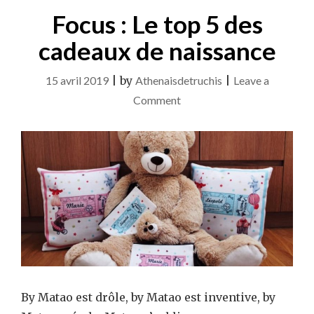
Focus : Le top 5 des
cadeaux de naissance
15 avril 2019
|
by
Athenaisdetruchis
|
Leave a
on
Comment
Focus
:
Le
top
5
des
cadeaux
de
naissance
By Matao est drôle, by Matao est inventive, by