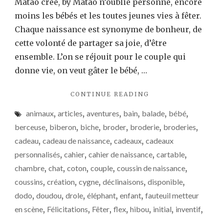
Matao crée, by Matao n’oublie personne, encore
moins les bébés et les toutes jeunes vies à fêter.
Chaque naissance est synonyme de bonheur, de
cette volonté de partager sa joie, d’être
ensemble. L’on se réjouit pour le couple qui
donne vie, on veut gâter le bébé, …
"FOCUS
CONTINUE READING
:
animaux
,
articles
,
aventures
,
bain
,
balade
,
bébé
,
LE
TOP
berceuse
,
biberon
,
biche
,
broder
,
broderie
,
broderies
,
5
cadeau
,
cadeau de naissance
,
cadeaux
,
cadeaux
DES
personnalisés
,
cahier
,
cahier de naissance
,
cartable
,
CADEAUX
DE
chambre
,
chat
,
coton
,
couple
,
coussin de naissance
,
NAISSANCE"
coussins
,
création
,
cygne
,
déclinaisons
,
disponible
,
dodo
,
doudou
,
drole
,
éléphant
,
enfant
,
fauteuil metteur
en scène
,
Félicitations
,
Fêter
,
flex
,
hibou
,
initial
,
inventif
,