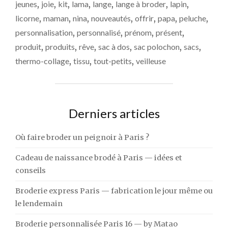
jeunes
,
joie
,
kit
,
lama
,
lange
,
lange à broder
,
lapin
,
licorne
,
maman
,
nina
,
nouveautés
,
offrir
,
papa
,
peluche
,
personnalisation
,
personnalisé
,
prénom
,
présent
,
produit
,
produits
,
rêve
,
sac à dos
,
sac polochon
,
sacs
,
thermo-collage
,
tissu
,
tout-petits
,
veilleuse
Derniers articles
Où faire broder un peignoir à Paris ?
Cadeau de naissance brodé à Paris — idées et
conseils
Broderie express Paris — fabrication le jour même ou
le lendemain
Broderie personnalisée Paris 16 — by Matao