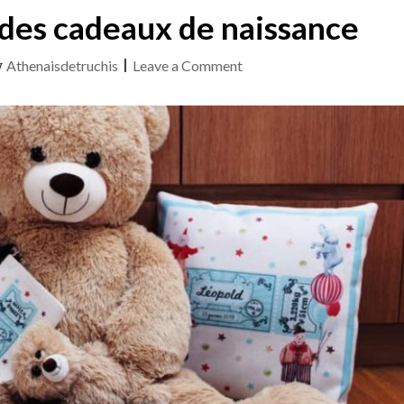
5 des cadeaux de naissance
on
y
Athenaisdetruchis
|
Leave a Comment
Focus
:
Le
top
5
des
cadeaux
de
naissance