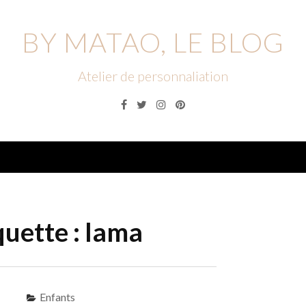
BY MATAO, LE BLOG
Atelier de personnaliation
Facebook
Twitter
Instagram
Pinterest
Menu
quette :
lama
Enfants