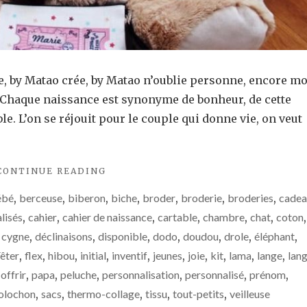
ve, by Matao crée, by Matao n’oublie personne, encore m
er. Chaque naissance est synonyme de bonheur, de cette
le. L’on se réjouit pour le couple qui donne vie, on veut
"FOCUS
CONTINUE READING
:
ébé
,
berceuse
,
biberon
,
biche
,
broder
,
broderie
,
broderies
,
cadea
LE
TOP
lisés
,
cahier
,
cahier de naissance
,
cartable
,
chambre
,
chat
,
coton
,
5
,
cygne
,
déclinaisons
,
disponible
,
dodo
,
doudou
,
drole
,
éléphant
,
DES
êter
,
flex
,
hibou
,
initial
,
inventif
,
jeunes
,
joie
,
kit
,
lama
,
lange
,
lang
CADEAUX
DE
,
offrir
,
papa
,
peluche
,
personnalisation
,
personnalisé
,
prénom
,
NAISSANCE"
olochon
,
sacs
,
thermo-collage
,
tissu
,
tout-petits
,
veilleuse