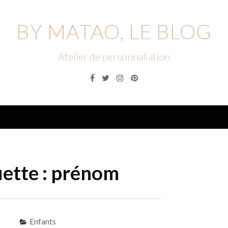
BY MATAO, LE BLOG
Atelier de personnaliation
Facebook
Twitter
Instagram
Pinterest
Menu
ette :
prénom
Enfants