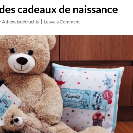
5 des cadeaux de naissance
on
y
Athenaisdetruchis
|
Leave a Comment
Focus
:
Le
top
5
des
cadeaux
de
naissance