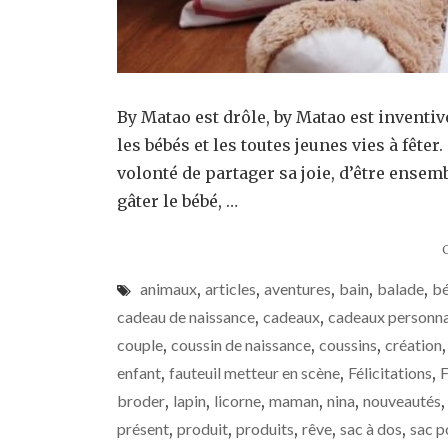
By Matao est drôle, by Matao est inventi
les bébés et les toutes jeunes vies à fêt
volonté de partager sa joie, d’être ensemb
gâter le bébé, …
animaux
,
articles
,
aventures
,
bain
,
balade
,
b
cadeau de naissance
,
cadeaux
,
cadeaux personna
couple
,
coussin de naissance
,
coussins
,
création
enfant
,
fauteuil metteur en scène
,
Félicitations
,
F
broder
,
lapin
,
licorne
,
maman
,
nina
,
nouveautés
présent
,
produit
,
produits
,
rêve
,
sac à dos
,
sac p