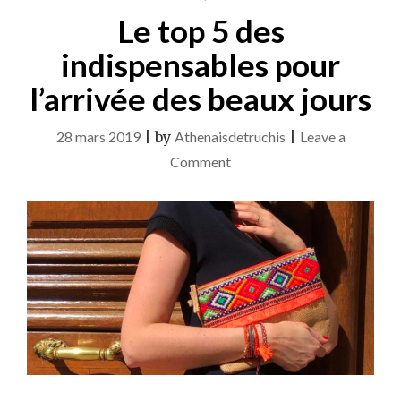
Le top 5 des
indispensables pour
l’arrivée des beaux jours
28 mars 2019
|
by
Athenaisdetruchis
|
Leave a
on
Comment
Le
top
5
des
indispensables
pour
l’arrivée
des
beaux