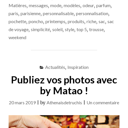
Matières
,
messages
,
mode
,
modèles
,
odeur
,
parfum
,
paris
,
parisienne
,
personnalisable
,
personnalisation
,
pochette
,
poncho
,
printemps
,
produits
,
riche
,
sac
,
sac
de voyage
,
simplicité
,
soleil
,
style
,
top 5
,
trousse
,
weekend
Actualités
,
Inspiration
Publiez vos photos avec
by Matao !
sur
20 mars 2019
|
by
Athenaisdetruchis
|
Un commentaire
Publ
vos
phot