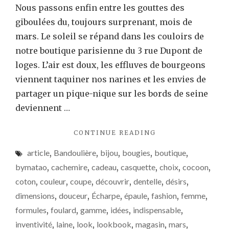
jours
Nous passons enfin entre les gouttes des
giboulées du, toujours surprenant, mois de
mars. Le soleil se répand dans les couloirs de
notre boutique parisienne du 3 rue Dupont de
loges. L’air est doux, les effluves de bourgeons
viennent taquiner nos narines et les envies de
partager un pique-nique sur les bords de seine
deviennent …
"LE
CONTINUE READING
TOP
article
,
Bandoulière
,
bijou
,
bougies
,
boutique
,
5
DES
bymatao
,
cachemire
,
cadeau
,
casquette
,
choix
,
cocoon
,
INDISPENSABLES
coton
,
couleur
,
coupe
,
découvrir
,
dentelle
,
désirs
,
POUR
dimensions
,
douceur
,
Écharpe
,
épaule
,
fashion
,
femme
,
L’ARRIVÉE
DES
formules
,
foulard
,
gamme
,
idées
,
indispensable
,
BEAUX
inventivité
,
laine
,
look
,
lookbook
,
magasin
,
mars
,
JOURS"