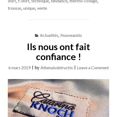
shirt
,
t-shirt
,
technique
,
tendance
,
thermo-collage
,
trousse
,
unique
,
vente
Actualités
,
Nouveautés
Ils nous ont fait
confiance !
on
6 mars 2019
|
by
Athenaisdetruchis
|
Leave a Comment
Ils
nous
ont
fait
conf
!