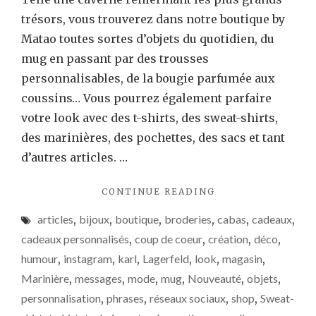
trésors, vous trouverez dans notre boutique by
Matao toutes sortes d’objets du quotidien, du
mug en passant par des trousses
personnalisables, de la bougie parfumée aux
coussins… Vous pourrez également parfaire
votre look avec des t-shirts, des sweat-shirts,
des marinières, des pochettes, des sacs et tant
d’autres articles. …
"UN
CONTINUE READING
TRIMESTRE
articles
,
bijoux
,
boutique
,
broderies
,
cabas
,
cadeaux
,
INSPIRÉ
ET
cadeaux personnalisés
,
coup de coeur
,
création
,
déco
,
ACTUEL"
humour
,
instagram
,
karl
,
Lagerfeld
,
look
,
magasin
,
Marinière
,
messages
,
mode
,
mug
,
Nouveauté
,
objets
,
personnalisation
,
phrases
,
réseaux sociaux
,
shop
,
Sweat-