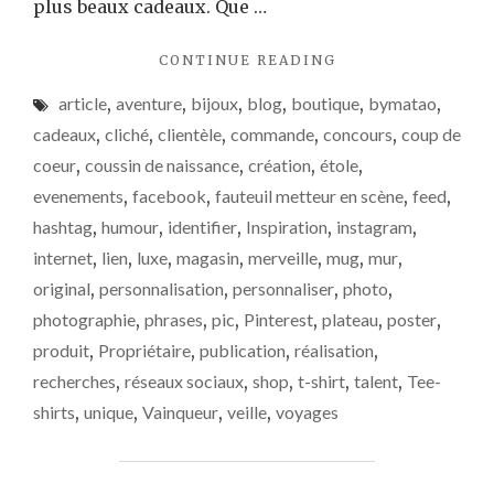
plus beaux cadeaux. Que …
"PUBLIEZ
CONTINUE READING
VOS
article
,
aventure
,
bijoux
,
blog
,
boutique
,
bymatao
,
PHOTOS
AVEC
cadeaux
,
cliché
,
clientèle
,
commande
,
concours
,
coup de
BY
coeur
,
coussin de naissance
,
création
,
étole
,
MATAO
evenements
,
facebook
,
fauteuil metteur en scène
,
feed
,
!"
hashtag
,
humour
,
identifier
,
Inspiration
,
instagram
,
internet
,
lien
,
luxe
,
magasin
,
merveille
,
mug
,
mur
,
original
,
personnalisation
,
personnaliser
,
photo
,
photographie
,
phrases
,
pic
,
Pinterest
,
plateau
,
poster
,
produit
,
Propriétaire
,
publication
,
réalisation
,
recherches
,
réseaux sociaux
,
shop
,
t-shirt
,
talent
,
Tee-
shirts
,
unique
,
Vainqueur
,
veille
,
voyages