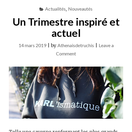
Actualités
,
Nouveautés
Un Trimestre inspiré et
actuel
14 mars 2019
|
by
Athenaisdetruchis
|
Leave a
on
Comment
Un
Trimestre
inspiré
et
actuel
Telle une caverne renfermant les plus grands