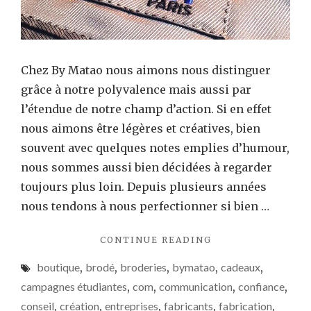
Chez By Matao nous aimons nous distinguer
grâce à notre polyvalence mais aussi par
l’étendue de notre champ d’action. Si en effet
nous aimons être légères et créatives, bien
souvent avec quelques notes emplies d’humour,
nous sommes aussi bien décidées à regarder
toujours plus loin. Depuis plusieurs années
nous tendons à nous perfectionner si bien …
"ILS
CONTINUE READING
NOUS
boutique
,
brodé
,
broderies
,
bymatao
,
cadeaux
,
ONT
FAIT
campagnes étudiantes
,
com
,
communication
,
confiance
,
CONFIANCE
conseil
,
création
,
entreprises
,
fabricants
,
fabrication
,