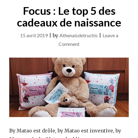
Focus : Le top 5 des
cadeaux de naissance
15 avril 2019
|
by
Athenaisdetruchis
|
Leave a
on
Comment
Focus
:
Le
top
5
des
cadeaux
de
naissance
By Matao est drôle, by Matao est inventive, by