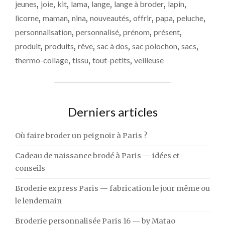
jeunes
,
joie
,
kit
,
lama
,
lange
,
lange à broder
,
lapin
,
licorne
,
maman
,
nina
,
nouveautés
,
offrir
,
papa
,
peluche
,
personnalisation
,
personnalisé
,
prénom
,
présent
,
produit
,
produits
,
rêve
,
sac à dos
,
sac polochon
,
sacs
,
thermo-collage
,
tissu
,
tout-petits
,
veilleuse
Derniers articles
Où faire broder un peignoir à Paris ?
Cadeau de naissance brodé à Paris — idées et
conseils
Broderie express Paris — fabrication le jour même ou
le lendemain
Broderie personnalisée Paris 16 — by Matao