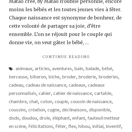
Matao crée, by Matao n’oublie personne, encore
moins les bébés et les toutes jeunes vies à fêter.
Chaque naissance est synonyme de bonheur, de
cette volonté de partager sa joie, d’être
ensemble. L’on se réjouit pour le couple qui
donne vie, on veut gâter le bébé, …
"FOCUS
CONTINUE READING
:
animaux
,
articles
,
aventures
,
bain
,
balade
,
bébé
,
LE
TOP
berceuse
,
biberon
,
biche
,
broder
,
broderie
,
broderies
,
5
cadeau
,
cadeau de naissance
,
cadeaux
,
cadeaux
DES
personnalisés
,
cahier
,
cahier de naissance
,
cartable
,
CADEAUX
DE
chambre
,
chat
,
coton
,
couple
,
coussin de naissance
,
NAISSANCE"
coussins
,
création
,
cygne
,
déclinaisons
,
disponible
,
dodo
,
doudou
,
drole
,
éléphant
,
enfant
,
fauteuil metteur
en scène
,
Félicitations
,
Fêter
,
flex
,
hibou
,
initial
,
inventif
,