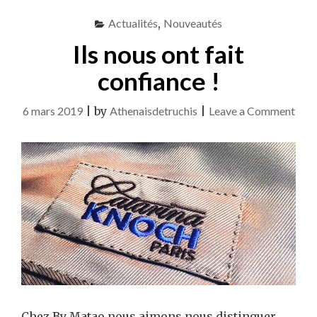
Actualités
,
Nouveautés
Ils nous ont fait
confiance !
on
6 mars 2019
|
by
Athenaisdetruchis
|
Leave a Comment
Ils
nous
ont
fait
conf
!
Chez By Matao nous aimons nous distinguer