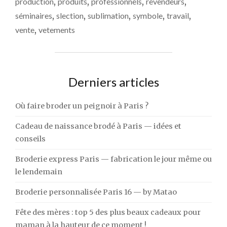
production
,
produits
,
professionnels
,
revendeurs
,
séminaires
,
slection
,
sublimation
,
symbole
,
travail
,
vente
,
vetements
Derniers articles
Où faire broder un peignoir à Paris ?
Cadeau de naissance brodé à Paris — idées et
conseils
Broderie express Paris — fabrication le jour même ou
le lendemain
Broderie personnalisée Paris 16 — by Matao
Fête des mères : top 5 des plus beaux cadeaux pour
maman à la hauteur de ce moment !