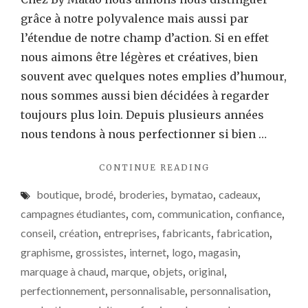
grâce à notre polyvalence mais aussi par
l’étendue de notre champ d’action. Si en effet
nous aimons être légères et créatives, bien
souvent avec quelques notes emplies d’humour,
nous sommes aussi bien décidées à regarder
toujours plus loin. Depuis plusieurs années
nous tendons à nous perfectionner si bien …
"ILS
CONTINUE READING
NOUS
boutique
,
brodé
,
broderies
,
bymatao
,
cadeaux
,
ONT
FAIT
campagnes étudiantes
,
com
,
communication
,
confiance
,
CONFIANCE
conseil
,
création
,
entreprises
,
fabricants
,
fabrication
,
!"
graphisme
,
grossistes
,
internet
,
logo
,
magasin
,
marquage à chaud
,
marque
,
objets
,
original
,
perfectionnement
,
personnalisable
,
personnalisation
,