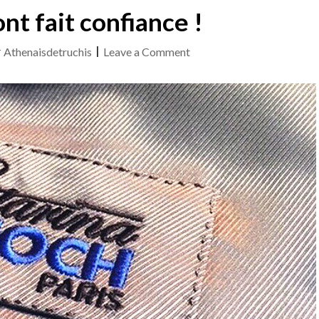
ont fait confiance !
on
y
Athenaisdetruchis
|
Leave a Comment
Ils
nous
ont
fait
confiance
!