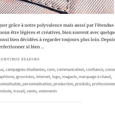
er grâce à notre polyvalence mais aussi par l’étendue
mons être légères et créatives, bien souvent avec quelqu
si bien décidées à regarder toujours plus loin. Depui
rfectionner si bien …
"ILS
CONTINUE READING
NOUS
ux
,
campagnes étudiantes
,
com
,
communication
,
confiance
,
conse
ONT
FAIT
aphisme
,
grossistes
,
internet
,
logo
,
magasin
,
marquage à chaud
,
CONFIANCE
sonnalisable
,
personnalisation
,
production
,
produits
,
professionne
!"
ymbole
,
travail
,
vente
,
vetements