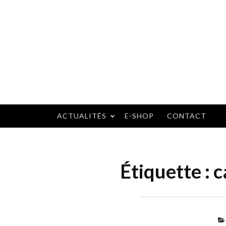
Skip
to
content
ACTUALITÉS
E-SHOP
CONTACT
Étiquette :
c