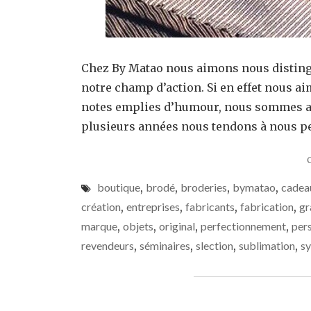
Chez By Matao nous aimons nous distingu
notre champ d’action. Si en effet nous ai
notes emplies d’humour, nous sommes aus
plusieurs années nous tendons à nous pe
boutique
,
brodé
,
broderies
,
bymatao
,
cadea
création
,
entreprises
,
fabricants
,
fabrication
,
gr
marque
,
objets
,
original
,
perfectionnement
,
per
revendeurs
,
séminaires
,
slection
,
sublimation
,
s