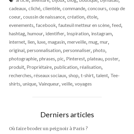
PHOTOS
AVEC
cadeaux
,
cliché
,
clientèle
,
commande
,
concours
,
coup de
BY
coeur
,
coussin de naissance
,
création
,
étole
,
MATAO
evenements
,
facebook
,
fauteuil metteur en scène
,
feed
,
!"
hashtag
,
humour
,
identifier
,
Inspiration
,
instagram
,
internet
,
lien
,
luxe
,
magasin
,
merveille
,
mug
,
mur
,
original
,
personnalisation
,
personnaliser
,
photo
,
photographie
,
phrases
,
pic
,
Pinterest
,
plateau
,
poster
,
produit
,
Propriétaire
,
publication
,
réalisation
,
recherches
,
réseaux sociaux
,
shop
,
t-shirt
,
talent
,
Tee-
shirts
,
unique
,
Vainqueur
,
veille
,
voyages
Derniers articles
Où faire broder un peignoir à Paris ?