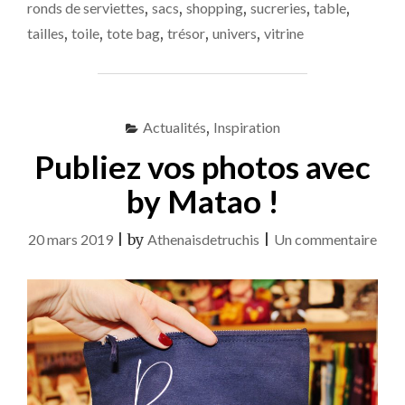
ronds de serviettes
,
sacs
,
shopping
,
sucreries
,
table
,
tailles
,
toile
,
tote bag
,
trésor
,
univers
,
vitrine
Actualités
,
Inspiration
Publiez vos photos avec
by Matao !
sur
20 mars 2019
|
by
Athenaisdetruchis
|
Un commentaire
Publ
vos
phot
avec
by
Mat