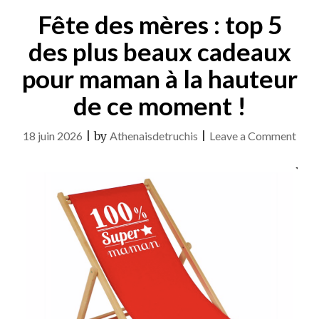
Fête des mères : top 5
des plus beaux cadeaux
pour maman à la hauteur
de ce moment !
on
18 juin 2026
|
by
Athenaisdetruchis
|
Leave a Comment
Fête
des
mèr
:
top
5
des
plus
bea