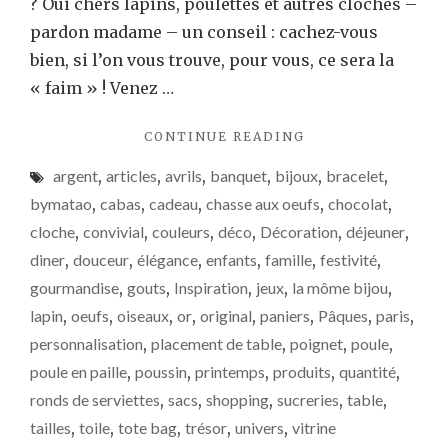
? Oui chers lapins, poulettes et autres cloches –
pardon madame – un conseil : cachez-vous
bien, si l’on vous trouve, pour vous, ce sera la
« faim » ! Venez …
"PRÉPAREZ
CONTINUE READING
PÂQUES
argent
,
articles
,
avrils
,
banquet
,
bijoux
,
bracelet
,
EN
TOUTE
bymatao
,
cabas
,
cadeau
,
chasse aux oeufs
,
chocolat
,
SÉRÉNITÉ
cloche
,
convivial
,
couleurs
,
déco
,
Décoration
,
déjeuner
,
!"
diner
,
douceur
,
élégance
,
enfants
,
famille
,
festivité
,
gourmandise
,
gouts
,
Inspiration
,
jeux
,
la môme bijou
,
lapin
,
oeufs
,
oiseaux
,
or
,
original
,
paniers
,
Pâques
,
paris
,
personnalisation
,
placement de table
,
poignet
,
poule
,
poule en paille
,
poussin
,
printemps
,
produits
,
quantité
,
ronds de serviettes
,
sacs
,
shopping
,
sucreries
,
table
,
tailles
,
toile
,
tote bag
,
trésor
,
univers
,
vitrine