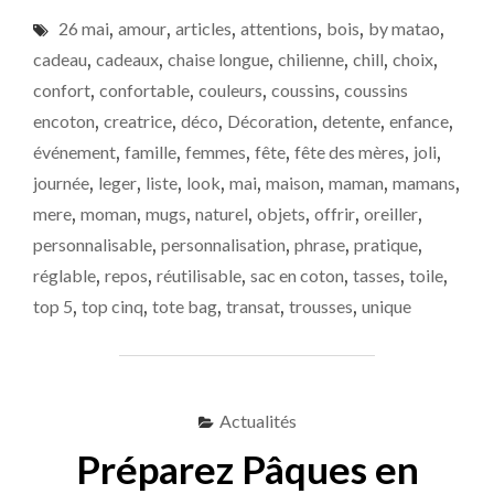
DES
26 mai
,
amour
,
articles
,
attentions
,
bois
,
by matao
,
MÈRES
:
cadeau
,
cadeaux
,
chaise longue
,
chilienne
,
chill
,
choix
,
TOP
confort
,
confortable
,
couleurs
,
coussins
,
coussins
5
encoton
,
creatrice
,
déco
,
Décoration
,
detente
,
enfance
,
DES
PLUS
événement
,
famille
,
femmes
,
fête
,
fête des mères
,
joli
,
BEAUX
journée
,
leger
,
liste
,
look
,
mai
,
maison
,
maman
,
mamans
,
CADEAUX
mere
,
moman
,
mugs
,
naturel
,
objets
,
offrir
,
oreiller
,
POUR
MAMAN
personnalisable
,
personnalisation
,
phrase
,
pratique
,
À
réglable
,
repos
,
réutilisable
,
sac en coton
,
tasses
,
toile
,
LA
top 5
,
top cinq
,
tote bag
,
transat
,
trousses
,
unique
HAUTEUR
DE
CE
MOMENT
!"
Actualités
Préparez Pâques en