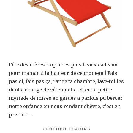
cade
pour
mam
à
la
haut
de
ce
Fête des mères : top 5 des plus beaux cadeaux
mom
pour maman à la hauteur de ce moment ! Fais
!
pas ci, fais pas ça, range ta chambre, lave-toi les
dents, change de vêtements… Si cette petite
myriade de mises en gardes a parfois pu bercer
notre enfance en nous rendant chèvre, c’est en
prenant …
"FÊTE
CONTINUE READING