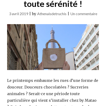
toute sérénité !
sur
3 avril 2019
|
by
Athenaisdetruchis
|
Un commentaire
Prép
Pâqu
en
toute
sérén
!
Le printemps embaume les rues d’une forme de
douceur. Douceurs chocolatées ? Sucreries
animales ? Serait-ce une période toute
particulière qui vient s’installer chez by Matao