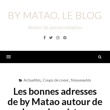
Skip
to
BY MATAO, LE BLOG
content
Atelier de personnaliation
Facebook
Twitter
Instagram
Pinterest
R
Menu
Actualités
,
Coups de coeur
,
Nouveautés
Les bonnes adresses
de by Matao autour de